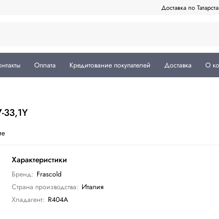
Доставка по Татарст
онтакты
Оплата
Кредитование покупателей
Доставка
О к
-33,1Y
ие
Характеристики
Бренд:
Frascold
Страна производства:
Италия
Хладагент:
R404A