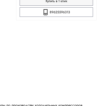
Купить в 1 клик
89625596313
опы по производству холодильных компрессоров,