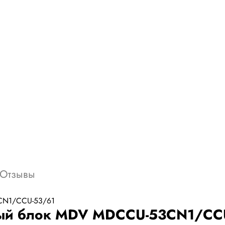
Отзывы
ный блок MDV MDCCU-53CN1/CC