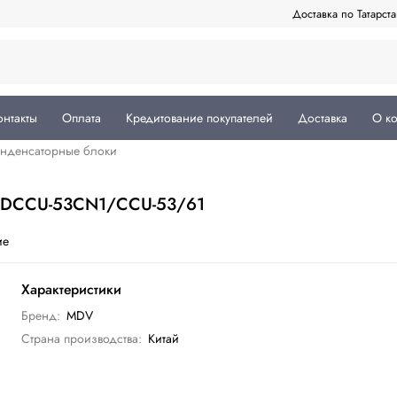
Доставка по Татарст
онтакты
Оплата
Кредитование покупателей
Доставка
О к
нденсаторные блоки
MDCCU-53CN1/CCU-53/61
ие
Характеристики
Бренд:
MDV
Страна производства:
Китай