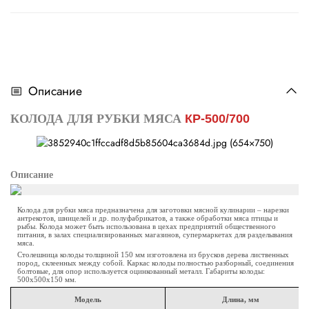
Описание
КОЛОДА ДЛЯ РУБКИ МЯСА
КР-500/700
Описание
Колода для рубки мяса предназначена для заготовки мясной кулинарии – нарезки
антрекотов, шницелей и др. полуфабрикатов, а также обработки мяса птицы и
рыбы. Колода может быть использована в цехах предприятий общественного
питания, в залах специализированных магазинов, супермаркетах для разделывания
мяса.
Столешница колоды толщиной 150 мм изготовлена из брусков дерева лиственных
пород, склеенных между собой. Каркас колоды полностью разборный, соединения
болтовые, для опор используется оцинкованный металл. Габариты колоды:
500х500х150 мм.
Модель
Длина, мм