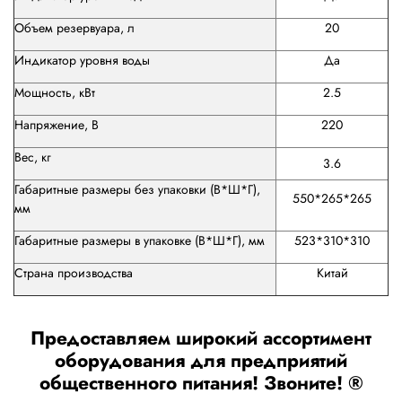
Объем резервуара, л
20
Индикатор уровня воды
Да
Мощность, кВт
2.5
Напряжение, В
220
Вес, кг
3.6
Габаритные размеры без упаковки (В*Ш*Г),
550*265*265
мм
Габаритные размеры в упаковке (В*Ш*Г), мм
523*310*310
Страна производства
Китай
Предоставляем широкий ассортимент
оборудования для предприятий
общественного питания! Звоните! ®