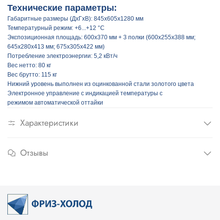
Технические параметры:
Габаритные размеры (ДхГхВ):
845x605х1280
мм
Температурный режим:
+6...+12
°
C
Экспозиционная площадь:
600x370
мм + 3 полки (600x255x388 мм;
645x280x413 мм; 675x305x422 мм)
Потребление электроэнергии: 5,2
кВт/ч
Вес нетто: 80 кг
Вес брутто: 115 кг
Нижний уровень выполнен
из оцинкованной стали золотого цвета
Электронное управление
с индикацией
температуры с
режимом
автоматической оттайки
Характеристики
Отзывы