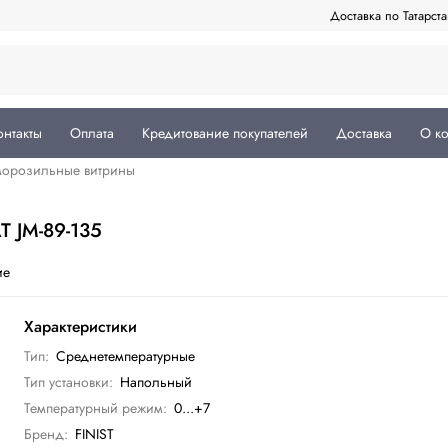
Доставка по Татарст
онтакты
Оплата
Кредитование покупателей
Доставка
О к
морозильные витрины
T JM-89-135
ие
Характеристики
Тип:
Среднетемпературные
Тип установки:
Напольный
Температурный режим:
0...+7
Бренд:
FINIST