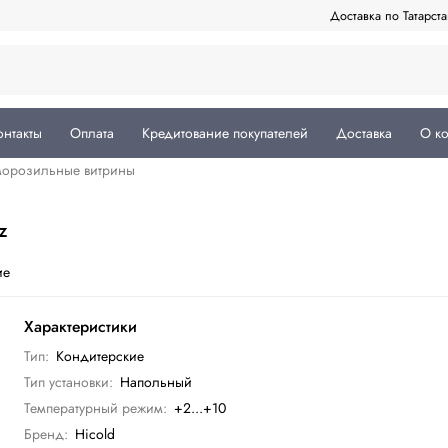
Доставка по Татарст
онтакты
Оплата
Кредитование покупателей
Доставка
О к
морозильные витрины
z
ие
Характеристики
Тип:
Кондитерские
Тип установки:
Напольный
Температурный режим:
+2...+10
Бренд:
Hicold