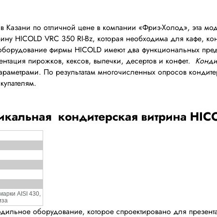
в Казани по отличной цене в компании «Фриз-Холод», эта мо
ину HICOLD VRC 350 RI-Bz, которая необходима для кафе, кон
 оборудование фирмы HICOLD имеют два функциональных пред
ентация пирожков, кексов, выпечки, десертов и конфет.
Конди
араметрами. По результатам многочисленных опросов кондит
купателям.
тикальная кондитерская витрина HIC
арки AISI 430,
иза
дильное оборудование, которое спроектировано для презент