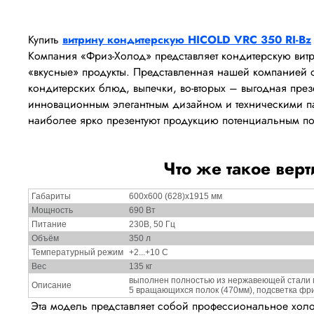
Купить
витрину кондитерскую HICOLD VRC 350 RI-Bz
Компания «Фриз-Холод» представляет кондитерскую витр
«вкусные» продукты. Представленная нашей компанией
кондитерских блюд, выпечки, во-вторых – выгодная през
инновационным элегантным дизайном и техническими п
наиболее ярко презентуют продукцию потенциальным по
Что же такое вер
Габариты
600х600 (628)х1915 мм
Мощность
690 Вт
Питание
230В, 50 Гц
Объём
350 л
Температурный режим
+2...+10 С
Вес
135 кг
выполнен полностью из нержавеющей стали м
Описание
5 вращающихся полок (470мм), подсветка фр
Эта модель представляет собой профессиональное холо