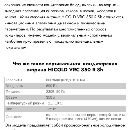
сохранение свежести кондитерских блюд, выпечки, во-вторых –
выгодная презентация пирожков, кексов, выпечки, десертов и
конфет.
Кондитерская витрина
HICOLD VRC 350 R Sh отличаются
инновационным элегантным дизайном и техническими
параметрами. По результатам многочисленных опросов
кондитеров, именно модели с вертикальным исполнением
наиболее ярко презентуют продукцию потенциальным
покупателям.
Что же такое вертикальная кондитерская
витрина HICOLD VRC 350 R Sh
Габариты
600х600 (628)х1810 мм
Мощность
690 Вт
Питание
230В, 50 Гц
Объём
350 л
Температурный режим
+2...+10 С
Вес
135 кг
выполнен полностью из нержавеющей стали марки
Описание
5 вращающихся полок (470мм), низкие ножки
Эта модель представляет собой профессиональное холодильное