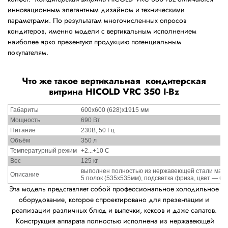
инновационным элегантным дизайном и техническими
параметрами. По результатам многочисленных опросов
кондитеров, именно модели с вертикальным исполнением
наиболее ярко презентуют продукцию потенциальным
покупателям.
Что же такое вертикальная кондитерская
витрина HICOLD VRC 350 I-Bz
Габариты
600х600 (628)х1915 мм
Мощность
690 Вт
Питание
230В, 50 Гц
Объём
350 л
Температурный режим
+2...+10 С
Вес
125 кг
выполнен полностью из нержавеющей стали марки
Описание
5 полок (535х535мм), подсветка фриза, цвет ― бр
Эта модель представляет собой профессиональное холодильное
оборудование, которое спроектировано для презентации и
реализации различных блюд и выпечки, кексов и даже салатов.
Конструкция аппарата полностью исполнена из нержавеющей