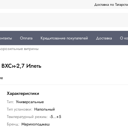
Доставка по Татарст
онтакты
Оплата
Кредитование покупателей
Доставка
О к
морозильные витрины
ВХСн-2,7 Илеть
ие
Характеристики
Тип:
Универсальные
Тип установки:
Напольный
Температурный режим:
-5...+5
Бренд:
Марихолодмаш