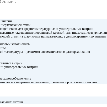
Отзывы
х витрин
ой нержавеющей стали
ющей стали для среднетемпературных и универсальных витрин
нкованные, окрашенные порошковой краской, для низкотемпературных в
еющей стали на шариковых направляющих у демонстрационных витрин
тановым заполнением
рины
ией температуры и режимом автоматического размораживания
рсальных витрин
х и универсальных витрин
ое холодообеспечение
отовлены в открытом исполнении, с низким фронтальным стеклом
рсальных витрин