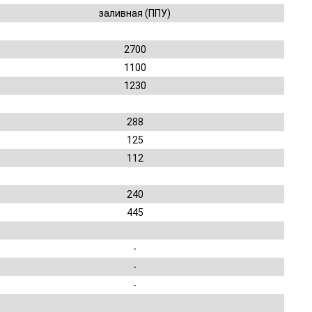
заливная (ППУ)
2700
1100
1230
288
125
112
240
445
-
-
-