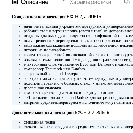
Описание
Характеристики
ВХСН-2,7 ИЛЕТЬ
Стандартная комплектация
наличие запасника у среднетемпературных и универсальны
рабочий стол и верхняя полка (светильник) из декоративн
поддоны для выкладки продуктов из шлифованной нержаве
полки решётки и перегородки из стальной проволоки, оци
выдвижные охлаждаемые поддоны из шлифованной нержав
шторки из поликарбоната
корпус из окрашенной оцинкованной стали с пенополиуре
боковые стёкла толщиной 8 мм для демонстрационной вит
электронный блок управления Evco или Danfoss с индикац
компрессор Tecumseh или Danfoss
заправочный клапан Шредера
электрооттайка испарителя у низкотемпературных и униве
подогрев переднего и боковых стёкол у низкотемпературны
деревянная упаковка
комплект крепежа для стыковки в единую линию
ТРВ и соленоидный клапан Danfoss для витрин под выносн
витрины среднетемпературного исполнения могут быть изг
ВХСН-2,7 ИЛЕТЬ
Дополнительная комплектация:
стеклянная полка
стеклянные перегородки для среднетемпературных и униве