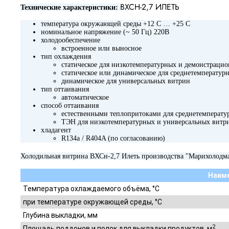
ВХСН-2,7 ИЛЕТЬ
Технические характеристики:
температура окружающей среды +12 С … +25 С
номинальное напряжение (~ 50 Гц) 220В
холодообеспечение
встроенное или выносное
тип охлаждения
статическое для низкотемпературных и демонстраци
статическое или динамическое для среднетемператур
динамическое для универсальных витрин
тип оттаивания
автоматическое
способ оттаивания
естественными теплопритоками для среднетемперату
ТЭН для низкотемпературных и универсальных витр
хладагент
R134a / R404A (по согласованию)
Холодильная витрина ВХСн-2,7 Илеть производства "Марихолодм
Наим
Температура охлаждаемого объёма, °C
при температуре окружающей среды, °C
Глубина выкладки, мм
2
Площадь поддонов и полок для выкладки продуктов, м