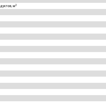
2
дуктов, м