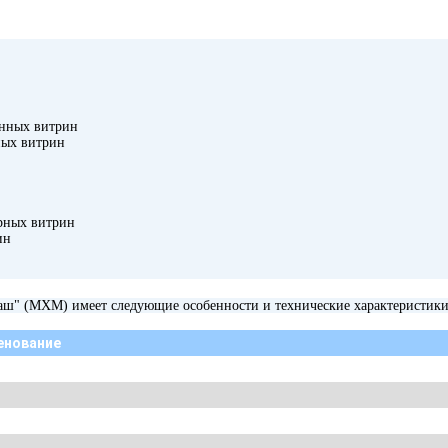
онных витрин
ных витрин
рных витрин
ин
аш" (МХМ) имеет следующие особенности и технические характеристики
енование