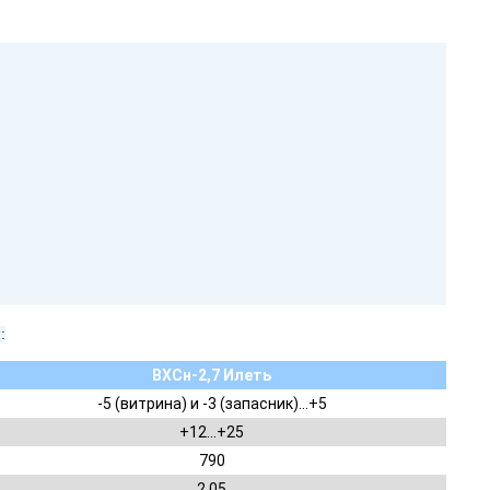
:
ВХСн-2,7 Илеть
-5 (витрина) и -3 (запасник)…+5
+12…+25
790
2,05