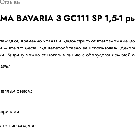
Отзывы
A BAVARIA 3 GC111 SP 1,5-1 рыб
лаждают, временно хранят и демонстрируют всевозможные море
и – все это места, где целесообразно ее использовать. Деко
и. Витрину можно стыковать в линию с оборудованием этой с
зать:
теплым светом;
итринами;
 закрытие модели;