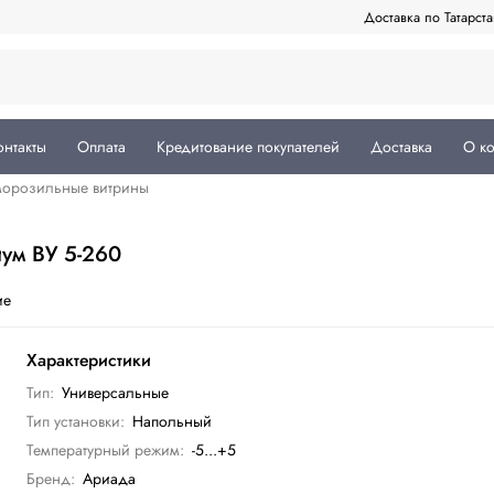
Доставка по Татарст
онтакты
Оплата
Кредитование покупателей
Доставка
О к
морозильные витрины
иум ВУ 5-260
ие
Характеристики
Тип:
Универсальные
Тип установки:
Напольный
Температурный режим:
-5...+5
Бренд:
Ариада