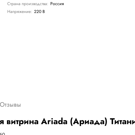
Страна производства:
Россия
Напряжение:
220 В
Отзывы
 витрина Ariada (Ариада) Титан