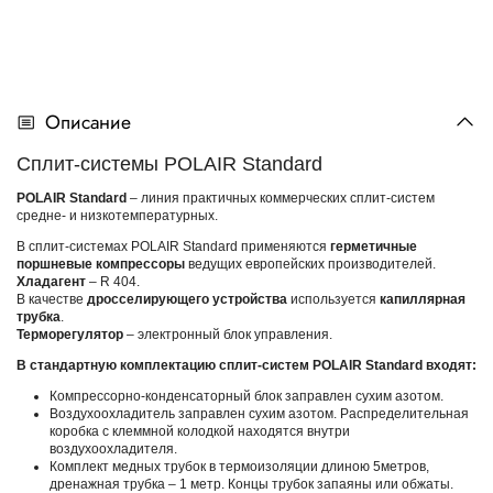
Описание
Сплит-системы POLAIR Standard
POLAIR Standard
– линия практичных коммерческих сплит-систем
средне- и низкотемпературных.
В сплит-системах POLAIR Standard применяются
герметичные
поршневые компрессоры
ведущих европейских производителей.
Хладагент
– R 404.
В качестве
дросселирующего устройства
используется
капиллярная
трубка
.
Терморегулятор
– электронный блок управления.
В стандартную комплектацию сплит-систем POLAIR Standard входят:
Компрессорно-конденсаторный блок заправлен сухим азотом.
Воздухоохладитель заправлен сухим азотом. Распределительная
коробка с клеммной колодкой находятся внутри
воздухоохладителя.
Комплект медных трубок в термоизоляции длиною 5метров,
дренажная трубка – 1 метр. Концы трубок запаяны или обжаты.