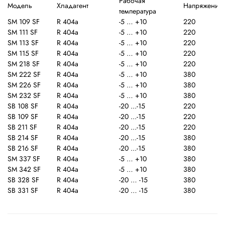
Рабочая
Модель
Хладагент
Напряжение
температура
SM 109 SF
R 404a
-5 … +10
220
SM 111 SF
R 404a
-5 … +10
220
SM 113 SF
R 404a
-5 … +10
220
SM 115 SF
R 404a
-5 … +10
220
SM 218 SF
R 404a
-5 … +10
220
SM 222 SF
R 404a
-5 … +10
380
SM 226 SF
R 404a
-5 … +10
380
SM 232 SF
R 404a
-5 … +10
380
SB 108 SF
R 404a
-20 ...-15
220
SB 109 SF
R 404a
-20 ...-15
220
SB 211 SF
R 404a
-20 ...-15
220
SB 214 SF
R 404a
-20 ...-15
380
SB 216 SF
R 404a
-20 ...-15
380
SM 337 SF
R 404a
-5 … +10
380
SM 342 SF
R 404a
-5 … +10
380
SB 328 SF
R 404a
-20 … -15
380
SB 331 SF
R 404a
-20 … -15
380