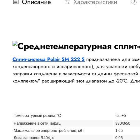
Описание
Характеристики
Сплит-система Polair SM 222 S
предназначена для замо
конденсаторного и испарительного), для установки треб
заправки хладагента в зависимости от длины фреоновой
комплектом" расширяющий этот диапазон до -20
°
С. Дли
Температурный режим,
°
С
-5...+5
Напряжение в сети, в/ф/гц
380/3/50
Maксимальное энергопотребление, кВт
1.65
Доза заправки R404, кг
0.95