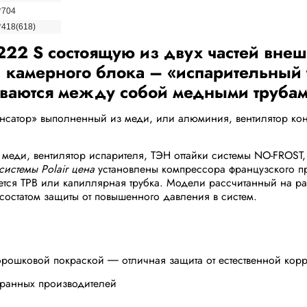
*704
*418(618)
222 S состоящую из двух частей вне
и камерного блока – «испарительный
аются между собой медными трубам
сатор» выполненный из меди, или алюминия, вентилятор конд
 меди, вентилятор испарителя, ТЭН оттайки системы NO-FROST, 
-системы Polair цена
установлены компрессора французского про
ется ТРВ или капиллярная трубка. Модели рассчитанный на ра
статом защиты от повышенного давления в систем.
шковой покраской ― отличная защита от естественной кор
анных производителей