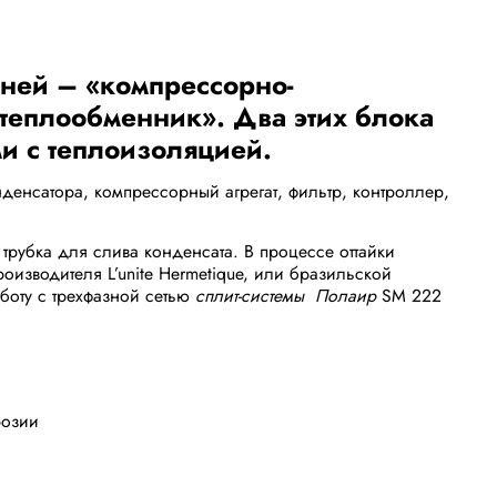
шней – «компрессорно-
 теплообменник». Два этих блока
и с теплоизоляцией.
енсатора, компрессорный агрегат, фильтр, контроллер,
трубка для слива конденсата. В процессе оттайки
изводителя L’unite Hermetique, или бразильской
боту с трехфазной сетью
сплит-системы Полаир
SM 222
розии