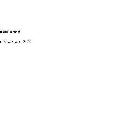
давления
среде до -20
°
С