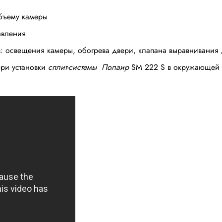
ъему камеры
вления
вещения камеры, обогрева двери, клапана выравнивания 
и установки
сплит-системы Полаир
SM 222 S
в окружающей 