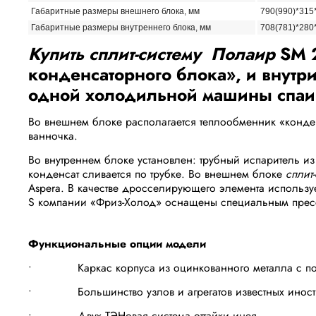
Габаритные размеры внешнего блока, мм
790(990)*315
Габаритные размеры внутреннего блока, мм
708(781)*280
Купить сплит-систему Полаир
SM 
конденсаторного блока», и внутр
одной холодильной машины спаив
Во внешнем блоке располагается теплообменник «конден
ванночка.
Во внутреннем блоке установлен: трубный испаритель из
конденсат сливается по трубке. Во внешнем блоке
сплит
Aspera. В качестве дросселирующего элемента использу
S компании «Фриз-Холод» оснащены специальным прессо
Функциональные опции модели
• Каркас корпуса из оцинкованного металла с поро
• Большинство узлов и агрегатов известных иностр
• Двух ТЭНовая система оттайки инея