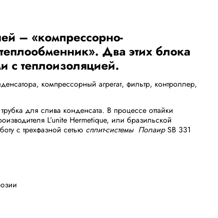
ней – «компрессорно-
 теплообменник». Два этих блока
и с теплоизоляцией.
енсатора, компрессорный агрегат, фильтр, контроллер,
трубка для слива конденсата. В процессе оттайки
изводителя L’unite Hermetique, или бразильской
боту с трехфазной сетью
сплит-системы Полаир
SB 331
розии