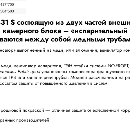
*417*700
*504*503
331 S состоящую из двух частей внеш
и камерного блока – «испарительный
аются между собой медными трубам
сатор» выполненный из меди, или алюминия, вентилятор конд
 меди, вентилятор испарителя, ТЭН оттайки системы NO-FROST, 
-системы Polair цена
установлены компрессора французского про
ется ТРВ или капиллярная трубка. Модели рассчитанный на ра
статом защиты от повышенного давления в систем.
шковой покраской ― отличная защита от естественной кор
анных производителей