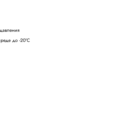
давления
реде до -20
°
С