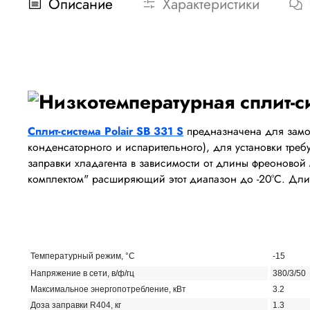
Описание
Характеристики
Сплит-система Polair SB 331 S
предназначена для замор
конденсаторного и испарительного), для установки треб
заправки хладагента в зависимости от длины фреоновой
комплектом" расширяющий этот диапазон до -20
°
С. Дли
Температурный режим,
°
С
-15
Напряжение в сети, в/ф/гц
380/3/50
Maксимальное энергопотребление, кВт
3.2
Доза заправки R404, кг
1.3