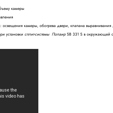
ъему камеры
вления
вещения камеры, обогрева двери, клапана выравнивания 
и установки
сплит-системы Полаир
SB 331 S
в окружающей с