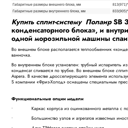
Габаритные размеры внешнего блока, мм
813(971)
Габаритные размеры внутреннего блока, мм
833(905)
Купить сплит-систему Полаир
SB 
конденсаторного блока», и внутр
одной морозильной машины спаив
Во внешнем блоке располагается теплообменник «конден
ванночка.
Во внутреннем блоке установлен: трубный испаритель из
конденсат сливается по трубке. Во внешнем блоке
сплит
Aspera. В качестве дросселирующего элемента использу
S компании «Фриз-Холод» оснащены специальным прессо
Функциональные опции модели
• Каркас корпуса из оцинкованного металла с поро
• Большинство узлов и агрегатов известных иностр
• Двух ТЭНовая система оттайки инея