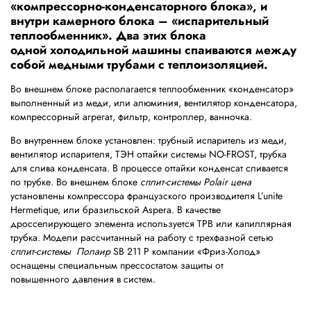
«компрессорно-конденсаторного блока», и
внутри камерного блока – «испарительный
теплообменник». Два этих блока
одной холодильной машины спаиваются между
собой медными трубами с теплоизоляцией.
Во внешнем блоке располагается теплообменник «конденсатор»
выполненный из меди, или алюминия, вентилятор конденсатора,
компрессорный агрегат, фильтр, контроллер, ванночка.
Во внутреннем блоке установлен: трубный испаритель из меди,
вентилятор испарителя, ТЭН оттайки системы NO-FROST, трубка
для слива конденсата. В процессе оттайки конденсат сливается
по трубке. Во внешнем блоке
сплит-системы Polair цена
установлены компрессора французского производителя L’unite
Hermetique, или бразильской Aspera. В качестве
дросселирующего элемента используется ТРВ или капиллярная
трубка. Модели рассчитанный на работу с трехфазной сетью
сплит-системы Полаир
SB 211 P компании «Фриз-Холод»
оснащены специальным прессостатом защиты от
повышенного давления в систем.