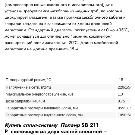
(компрессорно-конденсаторного и испарительного), для
установки требует пайки межблочных медных труб, по которым
циркулирует хладагент, а также протяжка межблочного кабеля и
заправки хладагента в зависимости от длины фреоновой
магистрали. Стандартный диапазон эксплуатации от 0 до +35
°
С,
может оснащаться дополнительно "зимним комплектом"
расширяющий этот диапазон до -20
°
С. Длина межблочной
магистрали не должна превышать 15 м.
Температурный режим,
°
С
-15
Напряжение в сети, в/ф/гц
220/1/50
Максимальное энергопотребление, кВт
1.3
Доза заправки R404, кг
0.75
Габаритные размеры внешнего блока, мм
855*315*
Габаритные размеры внутреннего блока, мм
1050*504
Купить сплит-систему Полаир
SB 211
P
состоящую из двух частей внешней –