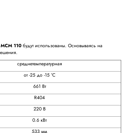
d MCM 110
будут использованы. Основываясь на
решения.
среднетемпературная
от -25 до -15 °C
661 Вт
R404
220 В
0.6 кВт
533 мм