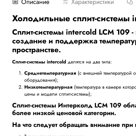
Описание
Характеристики
Холодильные сплит-системы i
Сплит-системы intercold LCM 109
-
создание и поддержка температу
пространстве.
Сплит-системы intercold
делятся на два типа:
Среднетемпературная
(с внешней температурой от
оборудования);
Низкотемпературная
(температура в камере которо
цены и модели сплит-системы);
Сплит-системы Интерколд LCM 109
обла
более низкой ценовой категории.
На что следует обращать внимание при