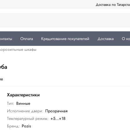
Доставка по Татарст
онтакты
Оплата
Кредитование покупателей
Доставка
О к
морозильные шкафы
уба
ие
Характеристики
Тип:
Винные
Исполнение двери:
Прозрачная
Температурный режим:
+5...+18
Бренд:
Pozis