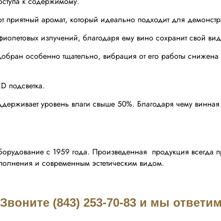
оступа к содержимому.
т приятный аромат, который идеально подходит для демонстр
фиолетовых излучений, благодаря ему вино сохранит свой вид 
добран особенно тщательно, вибрация от его работы снижен
ED подсветка.
ддерживает уровень влаги свыше 50%. Благодаря чему винная п
оборудование с 1959 года. Произведенная продукция всегда п
сполнения и современным эстетическим видом.
воните (843) 253-70-83 и мы ответ