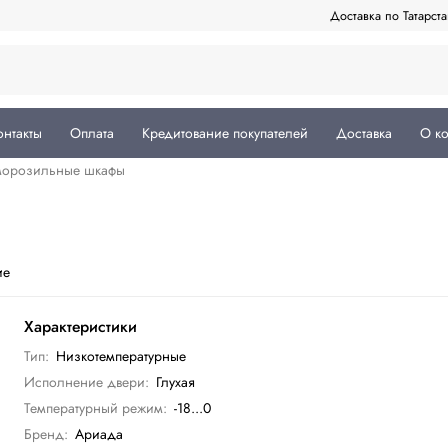
Доставка по Татарст
онтакты
Оплата
Кредитование покупателей
Доставка
О к
морозильные шкафы
ие
Характеристики
Тип:
Низкотемпературные
Исполнение двери:
Глухая
Температурный режим:
-18...0
Бренд:
Ариада