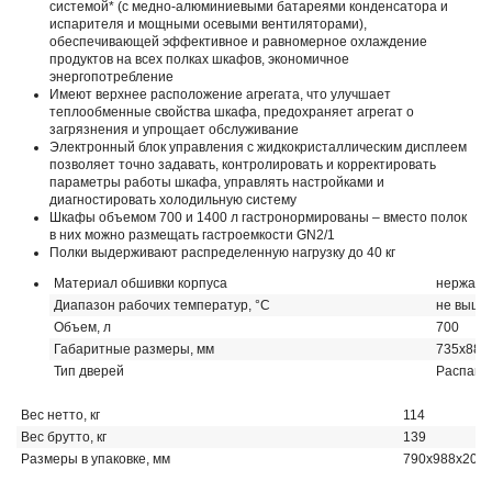
системой* (с медно-алюминиевыми батареями конденсатора и
испарителя и мощными осевыми вентиляторами),
обеспечивающей эффективное и равномерное охлаждение
продуктов на всех полках шкафов, экономичное
энергопотребление
Имеют верхнее расположение агрегата, что улучшает
теплообменные свойства шкафа, предохраняет агрегат о
загрязнения и упрощает обслуживание
Электронный блок управления с жидкокристаллическим дисплеем
позволяет точно задавать, контролировать и корректировать
параметры работы шкафа, управлять настройками и
диагностировать холодильную систему
Шкафы объемом 700 и 1400 л гастронормированы – вместо полок
в них можно размещать гастроемкости GN2/1
Полки выдерживают распределенную нагрузку до 40 кг
Материал обшивки корпуса
нержавею
Диапазон рабочих температур, °C
не выше 
Объем, л
700
Габаритные размеры, мм
735х884
Тип дверей
Распаш
Вес нетто, кг
114
Вес брутто, кг
139
Размеры в упаковке, мм
790x988x205