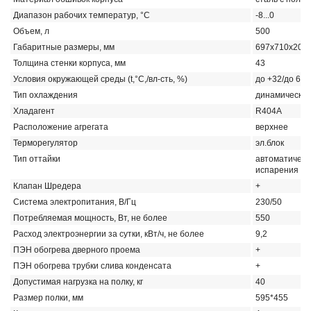
Диапазон рабочих температур, °C
-8...0
Объем, л
500
Габаритные размеры, мм
697х710х202
Толщина стенки корпуса, мм
43
Условия окружающей среды (t,°C,/вл-сть, %)
до +32/до 60
Тип охлаждения
динамически
Хладагент
R404A
Расположение агрегата
верхнее
Терморегулятор
эл.блок
Тип оттайки
автоматическ
испарения ко
Клапан Шредера
+
Система электропитания, В/Гц
230/50
Потребляемая мощность, Вт, не более
550
Расход электроэнергии за сутки, кВт/ч, не более
9,2
ПЭН обогрева дверного проема
+
ПЭН обогрева трубки слива конденсата
+
Допустимая нагрузка на полку, кг
40
Размер полки, мм
595*455