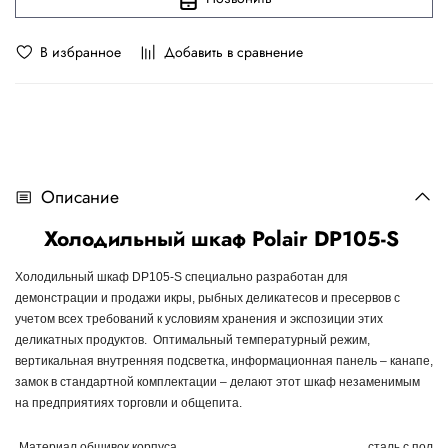
В избранное
Добавить в сравнение
Описание
Холодильный шкаф Polair DP105-S
Холодильный шкаф DP105-S специально разработан для
демонстрации и продажи икры, рыбных деликатесов и пресервов с
учетом всех требований к условиям хранения и экспозиции этих
деликатных продуктов. Оптимальный температурный режим,
вертикальная внутренняя подсветка, информационная панель – канапе,
замок в стандартной комплектации – делают этот шкаф незаменимым
на предприятиях торговли и общепита.
Материал обшивок корпуса
сталь с поли