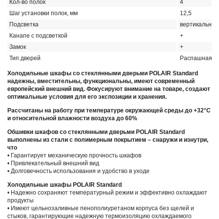
Кол-во полок
4
Шаг установки полок, мм
12,5
Подсветка
вертикальная
Канапе с подсветкой
+
Замок
+
Тип дверей
Распашная
Холодильные шкафы со стеклянными дверьми POLAIR Standard
надежны, вместительны, функциональны, имеют современный
европейский внешний вид. Фокусируют внимание на товаре, создают
оптимальные условия для его экспозиции и хранения.
Рассчитаны на работу при температуре окружающей среды до +32°С
и относительной влажности воздуха до 60%
Обшивки шкафов со стеклянными дверьми POLAIR Standard
выполнены из стали с полимерным покрытием – снаружи и изнутри,
что
• Гарантирует механическую прочность шкафов
• Привлекательный внешний вид
• Долговечность использования и удобство в уходе
Холодильные шкафы POLAIR Standard
• Надежно сохраняют температурный режим и эффективно охлаждают
продукты
• Имеют цельнозаливные пенополиуретаном корпуса без щелей и
стыков, гарантирующие надежную термоизоляцию охлаждаемого