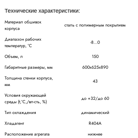
Технические характеристики:
Материал обшивок
сталь с полимерным покрытием
корпуса
Диапазон рабочих
-8...0
температур, °C
Объем, л
150
Габаритные размеры, мм
600х625х890
Толщина стенки корпуса,
43
мм
Условия окружающей
до +32/до 60
среды (t,°C,/вл-сть, %)
Тип охлаждения
динамический
Хладагент
R404A
Расположение агрегата
нижнее