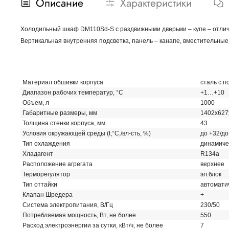
Описание
Характеристики
Холодильный шкаф DM110Sd-S с раздвижными дверьми – купе – отлич
Вертикальная внутренняя подсветка, панель – канапе, вместительны
Материал обшивки корпуса
сталь с 
Диапазон рабочих температур, °C
+1…+10
Объем, л
1000
Габаритные размеры, мм
1402х627
Толщина стенки корпуса, мм
43
Условия окружающей среды (t,°C,/вл-сть, %)
до +32/до
Тип охлаждения
динамиче
Хладагент
R134a
Расположение агрегата
верхнее
Терморегулятор
эл.блок
Тип оттайки
автомати
Клапан Шредера
+
Система электропитания, В/Гц
230/50
Потребляемая мощность, Вт, не более
550
Расход электроэнергии за сутки, кВт/ч, не более
7