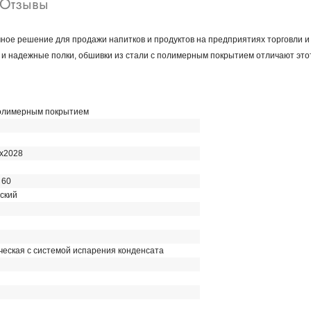
Отзывы
ное решение для продажи напитков и продуктов на предприятиях торговли 
е и надежные полки, обшивки из стали с полимерным покрытием отличают эт
полимерным покрытием
х2028
 60
ский
ческая с системой испарения конденсата