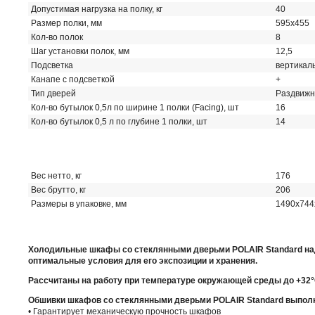
Допустимая нагрузка на полку, кг
40
Размер полки, мм
595х455
Кол-во полок
8
Шаг установки полок, мм
12,5
Подсветка
вертикал
Канапе с подсветкой
+
Тип дверей
Раздвижн
Кол-во бутылок 0,5л по ширине 1 полки (Facing), шт
16
Кол-во бутылок 0,5 л по глубине 1 полки, шт
14
Вес нетто, кг
176
Вес брутто, кг
206
Размеры в упаковке, мм
1490х744
Холодильные шкафы со стеклянными дверьми POLAIR Standard над
оптимальные условия для его экспозиции и хранения.
Рассчитаны на работу при температуре окружающей среды до +32°
Обшивки шкафов со стеклянными дверьми POLAIR Standard выполн
• Гарантирует механическую прочность шкафов