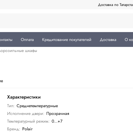
Доставка по Татарст
онтакты
Оплата
Кредитование покупателей
Доставка
О к
морозильные шкафы
ие
Характеристики
Тип:
Среднетемпературные
Исполнение двери:
Прозрачная
Температурный режим:
0...+7
Бренд:
Polair