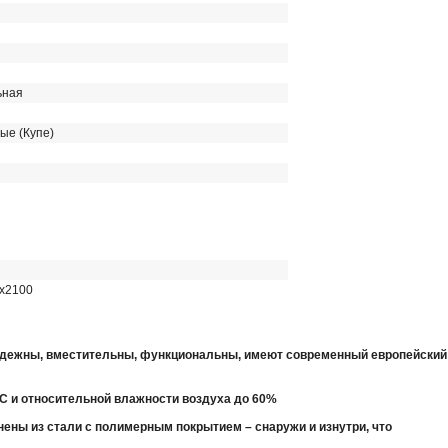
ьная
ые (Купе)
х2100
ежны, вместительны, функциональны, имеют современный европейский в
С и относительной влажности воздуха до 60%
ены из стали с полимерным покрытием – снаружи и изнутри, что