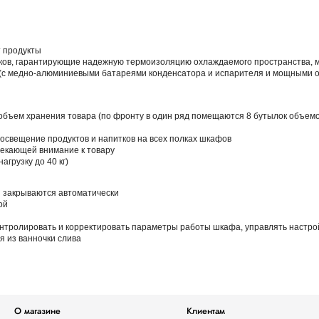
т продукты
ков, гарантирующие надежную термоизоляцию охлаждаемого пространства, 
(с медно-алюминиевыми батареями конденсатора и испарителя и мощными 
объем хранения товара (по фронту в один ряд помещаются 8 бутылок объемо
освещение продуктов и напитков на всех полках шкафов
влекающей внимание к товару
грузку до 40 кг)
 и закрываются автоматически
кой
 контролировать и корректировать параметры работы шкафа, управлять настр
я из ванночки слива
О магазине
Клиентам