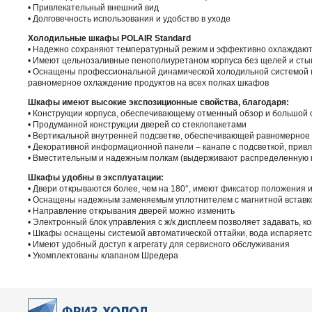
• Привлекательный внешний вид
• Долговечность использования и удобство в уходе
Холодильные шкафы POLAIR Standard
• Надежно сохраняют температурный режим и эффективно охлаждаю
• Имеют цельнозаливные пенополиуретаном корпуса без щелей и сты
• Оснащены профессиональной динамической холодильной системой 
равномерное охлаждение продуктов на всех полках шкафов
Шкафы имеют высокие экспозиционные свойства, благодаря:
• Конструкции корпуса, обеспечивающему отменный обзор и большой 
• Продуманной конструкции дверей со стеклопакетами
• Вертикальной внутренней подсветке, обеспечивающей равномерное 
• Декоративной информационной панели – канапе с подсветкой, при
• Вместительным и надежным полкам (выдерживают распределенную на
Шкафы удобны в эксплуатации:
• Двери открываются более, чем на 180°, имеют фиксатор положения
• Оснащены надежным заменяемым уплотнителем с магнитной встав
• Направление открывания дверей можно изменить
• Электронный блок управления с ж/к дисплеем позволяет задавать,
• Шкафы оснащены системой автоматической оттайки, вода испаряетс
• Имеют удобный доступ к агрегату для сервисного обслуживания
• Укомплектованы клапаном Шредера