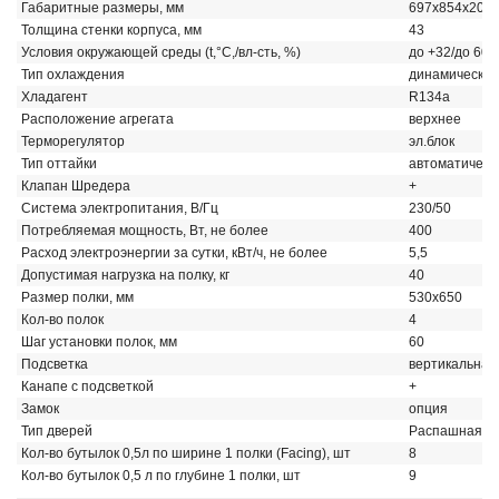
Габаритные размеры, мм
697х854х202
Толщина стенки корпуса, мм
43
Условия окружающей среды (t,°C,/вл-сть, %)
до +32/до 60
Тип охлаждения
динамический
Хладагент
R134a
Расположение агрегата
верхнее
Терморегулятор
эл.блок
Тип оттайки
автоматическ
Клапан Шредера
+
Система электропитания, В/Гц
230/50
Потребляемая мощность, Вт, не более
400
Расход электроэнергии за сутки, кВт/ч, не более
5,5
Допустимая нагрузка на полку, кг
40
Размер полки, мм
530x650
Кол-во полок
4
Шаг установки полок, мм
60
Подсветка
вертикальная
Канапе с подсветкой
+
Замок
опция
Тип дверей
Распашная
Кол-во бутылок 0,5л по ширине 1 полки (Facing), шт
8
Кол-во бутылок 0,5 л по глубине 1 полки, шт
9