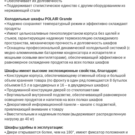
• Обеспечивает их долговечность
• Поддерживает стилистическое единство с другим оборудованием из
нержавеющей стали
Холодильные шкафы POLAIR Grande
• Надежно сохраняют температурный режим и эффективно охлаждают
продукты
• Имеют цельнозаливные пенополиуретаном корпуса без щелей и
стыков, гарантирующие надежную термоизоляцию охлаждаемого
пространства, механическую прочность и долговечность шкафов
• Оснащены профессиональной динамической холодильной системой (с
медно-алюминиевыми батареями конденсатора и испарителя и
мощными осевыми вентиляторами), обеспечивающей эффективное и
равномерное охлаждение продуктов на всех полках шкафов
Шкафы имеют высокие экспозиционные свойства, благодаря:
• Конструкции корпуса, обеспечивающему отменный обзор и большой
объем хранения товара (по фронту в один ряд помещаются 8 бутылок
объемом 0,5 л в однодверных и 16 – в двухдверных шкафах)
• Продуманной конструкции дверей со стеклопакетами
• Вертикальной внутренней подсветке, обеспечивающей равномерное
освещение продуктов и напитков на всех полках шкафов
• Декоративной информационной панели – канапе с подсветкой,
привлекающей внимание к товару
• Вместительным и надежным полкам (выдерживают распределенную
нагрузку до 40 кг)
Шкафы удобны в эксплуатации:
• Двери открываются более, чем на 180°, имеют фиксатор положения и