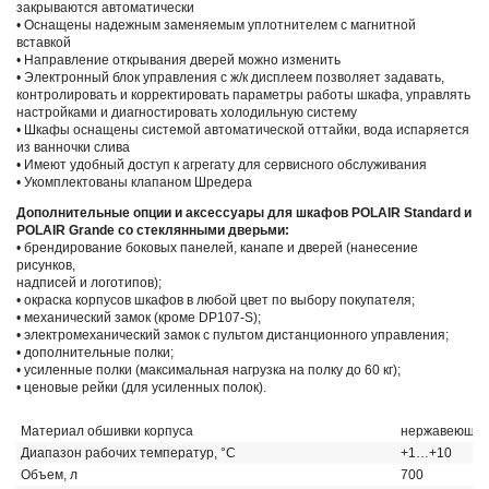
закрываются автоматически
• Оснащены надежным заменяемым уплотнителем с магнитной
вставкой
• Направление открывания дверей можно изменить
• Электронный блок управления с ж/к дисплеем позволяет задавать,
контролировать и корректировать параметры работы шкафа, управлять
настройками и диагностировать холодильную систему
• Шкафы оснащены системой автоматической оттайки, вода испаряется
из ванночки слива
• Имеют удобный доступ к агрегату для сервисного обслуживания
• Укомплектованы клапаном Шредера
Дополнительные опции и аксессуары для шкафов POLAIR Standard и
POLAIR Grande со стеклянными дверьми:
• брендирование боковых панелей, канапе и дверей (нанесение
рисунков,
надписей и логотипов);
• окраска корпусов шкафов в любой цвет по выбору покупателя;
• механический замок (кроме DP107-S);
• электромеханический замок с пультом дистанционного управления;
• дополнительные полки;
• усиленные полки (максимальная нагрузка на полку до 60 кг);
• ценовые рейки (для усиленных полок).
Материал обшивки корпуса
нержавеющая 
Диапазон рабочих температур, °C
+1…+10
Объем, л
700