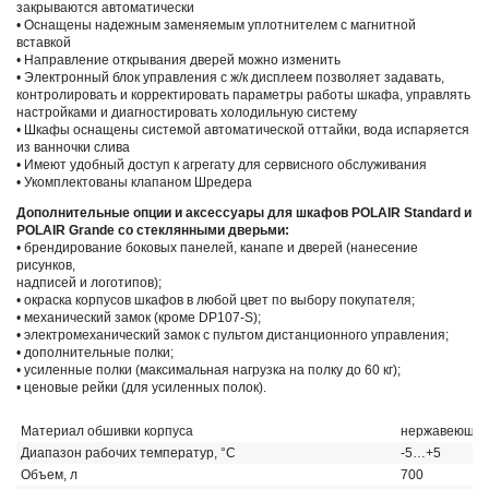
закрываются автоматически
• Оснащены надежным заменяемым уплотнителем с магнитной
вставкой
• Направление открывания дверей можно изменить
• Электронный блок управления с ж/к дисплеем позволяет задавать,
контролировать и корректировать параметры работы шкафа, управлять
настройками и диагностировать холодильную систему
• Шкафы оснащены системой автоматической оттайки, вода испаряется
из ванночки слива
• Имеют удобный доступ к агрегату для сервисного обслуживания
• Укомплектованы клапаном Шредера
Дополнительные опции и аксессуары для шкафов POLAIR Standard и
POLAIR Grande со стеклянными дверьми:
• брендирование боковых панелей, канапе и дверей (нанесение
рисунков,
надписей и логотипов);
• окраска корпусов шкафов в любой цвет по выбору покупателя;
• механический замок (кроме DP107-S);
• электромеханический замок с пультом дистанционного управления;
• дополнительные полки;
• усиленные полки (максимальная нагрузка на полку до 60 кг);
• ценовые рейки (для усиленных полок).
Материал обшивки корпуса
нержавеющая с
Диапазон рабочих температур, °C
-5…+5
Объем, л
700