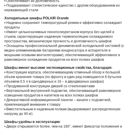
• Обеспечивает их долговечность
• Поддерживает стилистическое единство с другим оборудованием из
нержавеющей стали
Холодильные шкафы POLAIR Grande
• Надежно сохраняют температурный режим и эффективно охлаждают
продукты
• Имеют цельнозаливные пенополиуретаном корпуса без щелей и
стыков, гарантирующие надежную термоизоляцию охлаждаемого
пространства, механическую прочность и долговечность шкафов
• Оснащены профессиональной динамической холодильной системой (с
медно-алюминиевыми батареями конденсатора и испарителя и
мощными осевыми вентиляторами), обеспечивающей эффективное и
равномерное охлаждение продуктов на всех полках шкафов
Шкафы имеют высокие экспозиционные свойства, благодаря:
• Конструкции корпуса, обеспечивающему отменный обзор и большой
объем хранения товара (по фронту в один ряд помещаются 8 бутылок
объемом 0,5 л в однодверных и 16 – в двухдверных шкафах)
• Продуманной конструкции дверей со стеклопакетами
• Вертикальной внутренней подсветке, обеспечивающей равномерное
освещение продуктов и напитков на всех полках шкафов
• Декоративной информационной панели – канапе с подсветкой,
привлекающей внимание к товару
• Вместительным и надежным полкам (выдерживают распределенную
нагрузку до 40 кг)
Шкафы удобны в эксплуатации:
• Двери открываются более, чем на 180°, имеют фиксатор положения и