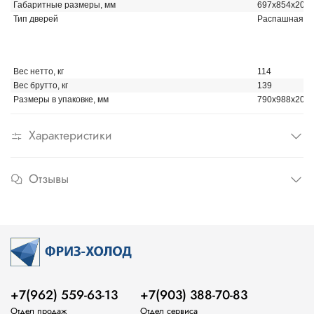
Габаритные размеры, мм
697х854х202
Тип дверей
Распашная
Вес нетто, кг
114
Вес брутто, кг
139
Размеры в упаковке, мм
790x988x205
Характеристики
Отзывы
+7(962) 559-63-13
+7(903) 388-70-83
Отдел продаж
Отдел сервиса