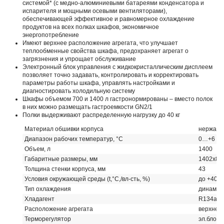
системой* (с медно-алюминиевыми батареями конденсатора и
испарителя и мощными осевыми вентиляторами),
обеспечивающей эффективное и равномерное охлаждение
продуктов на всех полках шкафов, экономичное
энергопотребление
Имеют верхнее расположение агрегата, что улучшает
теплообменные свойства шкафа, предохраняет агрегат о
загрязнения и упрощает обслуживание
Электронный блок управления с жидкокристаллическим дисплеем
позволяет точно задавать, контролировать и корректировать
параметры работы шкафа, управлять настройками и
диагностировать холодильную систему
Шкафы объемом 700 и 1400 л гастронормированы – вместо полок
в них можно размещать гастроемкости GN2/1
Полки выдерживают распределенную нагрузку до 40 кг
Материал обшивки корпуса
нержавею
Диапазон рабочих температур, °C
0…+6
Объем, л
1400
Габаритные размеры, мм
1402х85
Толщина стенки корпуса, мм
43
Условия окружающей среды (t,°C,/вл-сть, %)
до +40/д
Тип охлаждения
динамич
Хладагент
R134a
Расположение агрегата
верхнее
Терморегулятор
эл.блок