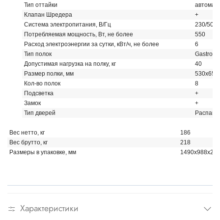
Тип оттайки
автомати
Клапан Шредера
+
Система электропитания, В/Гц
230/50
Потребляемая мощность, Вт, не более
550
Расход электроэнергии за сутки, кВт/ч, не более
6
Тип полок
Gastrono
Допустимая нагрузка на полку, кг
40
Размер полки, мм
530x650
Кол-во полок
8
Подсветка
+
Замок
+
Тип дверей
Распаш
Вес нетто, кг
186
Вес брутто, кг
218
Размеры в упаковке, мм
1490х988х21
Характеристики