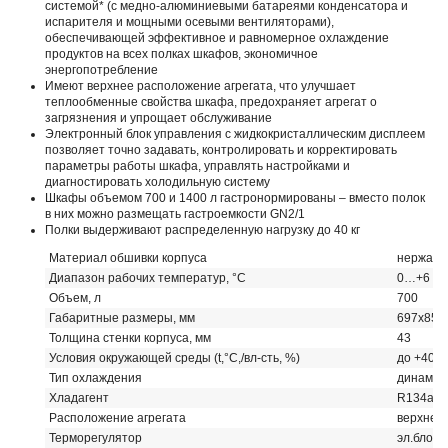
системой* (с медно-алюминиевыми батареями конденсатора и
испарителя и мощными осевыми вентиляторами),
обеспечивающей эффективное и равномерное охлаждение
продуктов на всех полках шкафов, экономичное
энергопотребление
Имеют верхнее расположение агрегата, что улучшает
теплообменные свойства шкафа, предохраняет агрегат о
загрязнения и упрощает обслуживание
Электронный блок управления с жидкокристаллическим дисплеем
позволяет точно задавать, контролировать и корректировать
параметры работы шкафа, управлять настройками и
диагностировать холодильную систему
Шкафы объемом 700 и 1400 л гастронормированы – вместо полок
в них можно размещать гастроемкости GN2/1
Полки выдерживают распределенную нагрузку до 40 кг
Материал обшивки корпуса
нержавею
Диапазон рабочих температур, °C
0…+6
Объем, л
700
Габаритные размеры, мм
697х854
Толщина стенки корпуса, мм
43
Условия окружающей среды (t,°C,/вл-сть, %)
до +40/д
Тип охлаждения
динамич
Хладагент
R134a
Расположение агрегата
верхнее
Терморегулятор
эл.блок