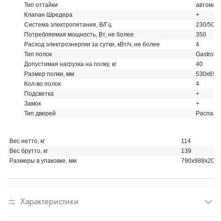
Тип оттайки
автомати
Клапан Шредера
+
Система электропитания, В/Гц
230/50
Потребляемая мощность, Вт, не более
350
Расход электроэнергии за сутки, кВт/ч, не более
4
Тип полок
Gastrono
Допустимая нагрузка на полку, кг
40
Размер полки, мм
530x650
Кол-во полок
4
Подсветка
+
Замок
+
Тип дверей
Распаш
Вес нетто, кг
114
Вес брутто, кг
139
Размеры в упаковке, мм
790x988x205
Характеристики