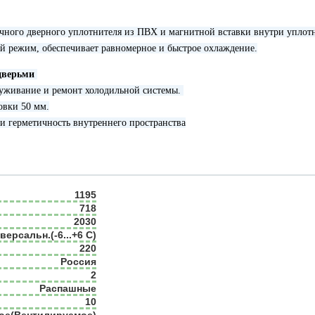
тичного дверного уплотнителя из ПВХ и магнитной вставки внутри уплот
й режим, обеспечивает равномерное и быстрое охлаждение.
дверьми
служивание и ремонт холодильной системы.
овки 50 мм.
и герметичность внутреннего пространства
1195
718
2030
ерсальн.(-6...+6 С)
220
Россия
2
Распашные
10