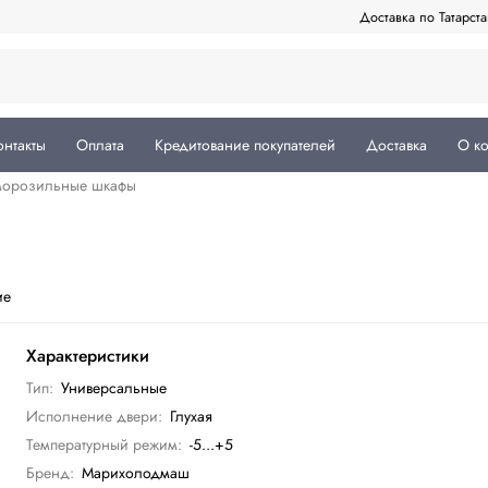
Доставка по Татарст
онтакты
Оплата
Кредитование покупателей
Доставка
О к
морозильные шкафы
ие
Характеристики
Тип:
Универсальные
Исполнение двери:
Глухая
Температурный режим:
-5...+5
Бренд:
Марихолодмаш