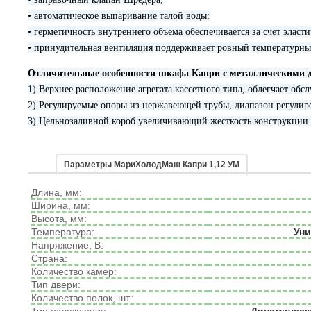
• автоматическое выпаривание талой воды;
• герметичность внутреннего объема обеспечивается за счет элас
• принудительная вентиляция поддерживает ровный температурны
Отличительные особенности шкафа Капри с металлическими 
1) Верхнее расположение агрегата кассетного типа, облегчает об
2) Регулируемые опоры из нержавеющей трубы, диапазон регулир
3) Цельнозаливной короб увеличивающий жесткость конструкции 
Параметры МариХолодМаш Капри 1,12 УМ
Длина, мм:
Ширина, мм:
Высота, мм:
Температура:
Унив
Напряжение, В:
Страна:
Количество камер:
Тип двери:
Количество полок, шт.: