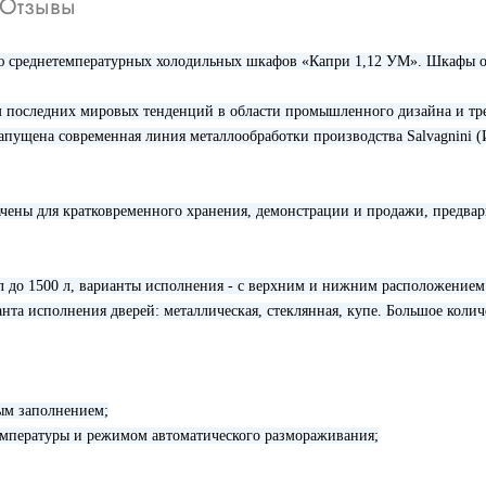
Отзывы
ю среднетемпературных холодильных шкафов «Капри 1,12 УМ». Шкафы от
м последних мировых тенденций в области промышленного дизайна и тре
запущена современная линия металлообработки производства Salvagnini 
ены для кратковременного хранения, демонстрации и продажи, предвар
 до 1500 л, варианты исполнения - с верхним и нижним расположением 
анта исполнения дверей: металлическая, стеклянная, купе. Большое коли
ым заполнением;
температуры и режимом автоматического размораживания;