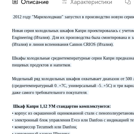
Описание
Характеристики
2012 году "Марихолодмаш" запустил в производство новую сери
Новая серия холодильных шкафов Капри проектировалась с учето
Engineering (Италия). Для их производства была смонтирована и 
(Италия) и линия вспенивания Cannon CRIOS (Италия).
Шкафы холодильные среднетемпературные серии Капри предназнач
пищевых продуктов и напитков.
Модельный ряд холодильных шкафов охватывает диапазон от 500 л
(среднетемпературный 0..+7С, универсальный -5..+5С) и три вари
даже самого требовательного покупателя.
Шкаф Капри 1,12 УМ стандартно комплектуются:
• корпус из окрашенной оцинкованной стали с пенополиуретанов
• электронный блок управления Evco или Danfoss с индикацией 
• компрессор Tecumseh или Danfoss;
• заправочный клапан Шредера;