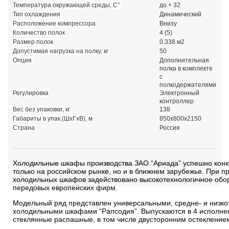
Температура окружающей среды, С°
до + 32
Тип охлаждения
Динамический
Расположение компрессора
Внизу
Количество полок
4 (5)
Размер полок
0.338 м2
Допустимая нагрузка на полку, кг
50
Опция
Дополнительная
полка в комплекте
с
полкодержателями
Регулировка
Электронный
контроллер
Вес без упаковки, кг
138
Габариты в упак.(ШхГхВ), м
850х800х2150
Страна
Россия
Холодильные шкафы производства ЗАО “Ариада” успешно конк
только на российском рынке, но и в ближнем зарубежье. При п
холодильных шкафов задействовано высокотехнологичное обо
передовых европейских фирм.
Модельный ряд представлен универсальными, средне- и низк
холодильными шкафами “Рапсодия”. Выпускаются в 4 исполнен
стеклянные распашные, в том числе двусторонним остеклением,