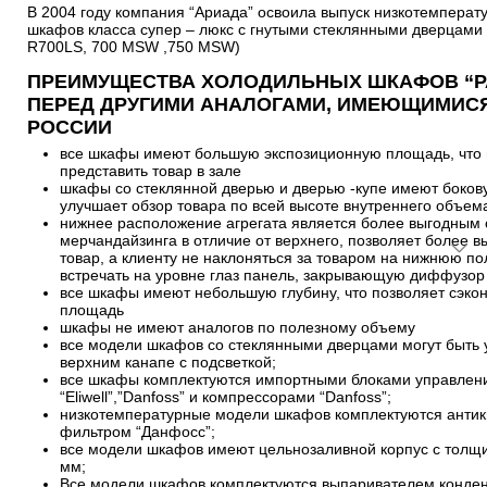
В 2004 году компания “Ариада” освоила выпуск низкотемперату
шкафов класса супер – люкс с гнутыми стеклянными дверцами
R700LS, 700 MSW ,750 MSW)
ПРЕИМУЩЕСТВА ХОЛОДИЛЬНЫХ ШКАФОВ “Р
ПЕРЕД ДРУГИМИ АНАЛОГАМИ, ИМЕЮЩИМИСЯ
РОССИИ
все шкафы имеют большую экспозиционную площадь, что 
представить товар в зале
шкафы со стеклянной дверью и дверью -купе имеют бокову
улучшает обзор товара по всей высоте внутреннего объем
нижнее расположение агрегата является более выгодным с
мерчандайзинга в отличие от верхнего, позволяет более 
товар, а клиенту не наклоняться за товаром на нижнюю по
встречать на уровне глаз панель, закрывающую диффузор
все шкафы имеют небольшую глубину, что позволяет сэко
площадь
шкафы не имеют аналогов по полезному объему
все модели шкафов со стеклянными дверцами могут быть
верхним канапе с подсветкой;
все шкафы комплектуются импортными блоками управлен
“Eliwell”,”Danfoss” и компрессорами “Danfoss”;
низкотемпературные модели шкафов комплектуются анти
фильтром “Данфосс”;
все модели шкафов имеют цельнозаливной корпус с толщи
мм;
Все модели шкафов комплектуются выпаривателем конден