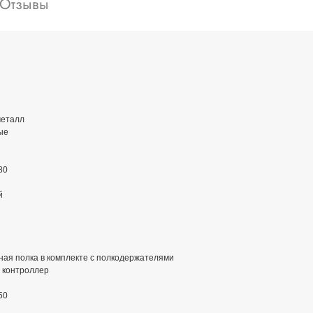
Отзывы
еталл
ые
80
й
ая полка в комплекте с полкодержателями
 контроллер
50