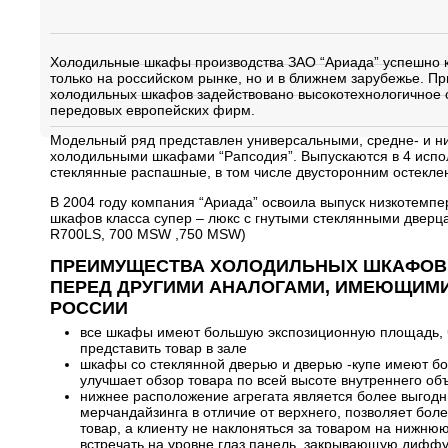
Холодильные шкафы производства ЗАО “Ариада” успешно 
только на российском рынке, но и в ближнем зарубежье. Пр
холодильных шкафов задействовано высокотехнологичное
передовых европейских фирм.
Модельный ряд представлен универсальными, средне- и 
холодильными шкафами “Рапсодия”. Выпускаются в 4 испол
стеклянные распашные, в том числе двусторонним остеклен
В 2004 году компания “Ариада” освоила выпуск низкотемпер
шкафов класса супер – люкс с гнутыми стеклянными дверц
R700LS, 700 MSW ,750 MSW)
ПРЕИМУЩЕСТВА ХОЛОДИЛЬНЫХ ШКАФОВ 
ПЕРЕД ДРУГИМИ АНАЛОГАМИ, ИМЕЮЩИМ
РОССИИ
все шкафы имеют большую экспозиционную площадь, 
представить товар в зале
шкафы со стеклянной дверью и дверью -купе имеют бок
улучшает обзор товара по всей высоте внутреннего об
нижнее расположение агрегата является более выгодн
мерчандайзинга в отличие от верхнего, позволяет бол
товар, а клиенту не наклоняться за товаром на нижнюю
встречать на уровне глаз панель, закрывающую диффу