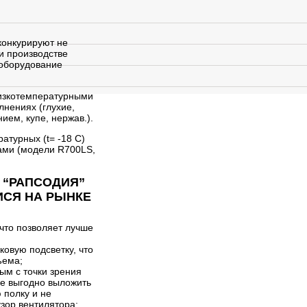
конкурируют не
и производстве
 оборудование
низкотемпературными
нениях (глухие,
ием, купе, нержав.).
атурных (t= -18 C)
ами (модели R700LS,
“РАПСОДИЯ”
ИСЯ НА РЫНКЕ
что позволяет лучше
овую подсветку, что
ъема;
ым с точки зрения
ее выгодно выложить
 полку и не
зор вентилятора;