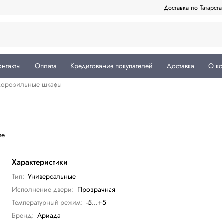
Доставка по Татарст
онтакты
Оплата
Кредитование покупателей
Доставка
О к
морозильные шкафы
ие
Характеристики
Тип:
Универсальные
Исполнение двери:
Прозрачная
Температурный режим:
-5...+5
Бренд:
Ариада