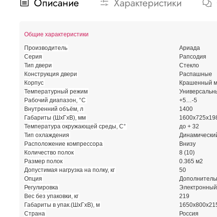
Описание
Характеристики
Общие характеристики
Производитель
Ариада
Серия
Рапсодия
Тип двери
Стекло
Конструкция двери
Распашные
Корпус
Крашенный м
Температурный режим
Универсальн
Рабочий диапазон, °С
+5…-5
Внутренний объём, л
1400
Габариты (ШхГхВ), мм
1600х725х19
Температура окружающей среды, С°
до + 32
Тип охлаждения
Динамически
Расположение компрессора
Внизу
Количество полок
8 (10)
Размер полок
0.365 м2
Допустимая нагрузка на полку, кг
50
Опция
Дополнительн
Регулировка
Электронный
Вес без упаковки, кг
219
Габариты в упак.(ШхГхВ), м
1650х800х21
Страна
Россия