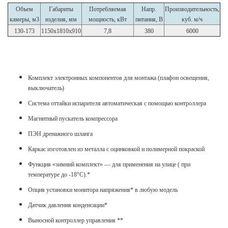
Объем
Габариты
Потребляемая
Напр.
Производительность,
камеры, м3
изделия, мм
мощность, кВт
питания, В
куб. м/ч
130-173
1150x1810x910
7,8
380
6000
Комплект электронных компонентов для монтажа (плафон освещения,
выключатель)
Система оттайки испарителя автоматическая с помощью контроллера
Магнитный пускатель компрессора
ПЭН дренажного шланга
Каркас изготовлен из металла с оцинковкой и полимерной покраской
Функция «зимний комплект» ― для применения на улице ( при
температуре до -18°С).*
Опция установки монитора напряжения* в любую модель
Датчик давления конденсации*
Выносной контроллер управления **