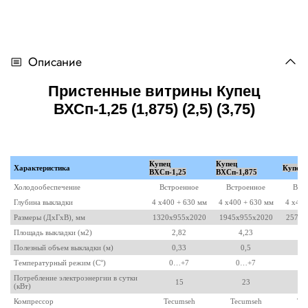
Описание
Пристенные витрины Купец
ВХСп-1,25 (1,875) (2,5) (3,75)
Купец
Купец
Характеристика
Купец 
ВХСп-1,25
ВХСп-1,875
Холодообеспечение
Встроенное
Встроенное
Вст
Глубина выкладки
4 х400 + 630 мм
4 х400 + 630 мм
4 х400
Размеры (ДхГхВ), мм
1320х955х2020
1945х955х2020
2570х
Площадь выкладки (м2)
2,82
4,23
Полезный объем выкладки (м)
0,33
0,5
Температурный режим (C°)
0…+7
0…+7
0
Потребление электроэнергии в сутки
15
23
(кВт)
Компрессор
Tecumseh
Tecumseh
Te