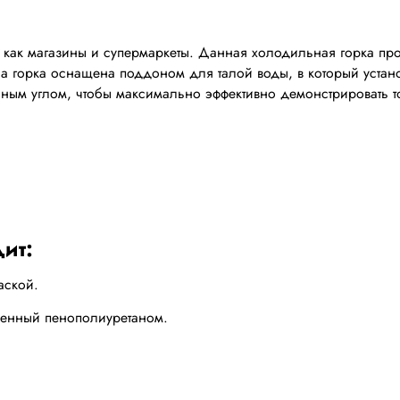
ак магазины и супермаркеты. Данная холодильная горка про
 а горка оснащена поддоном для талой воды, в который уста
чным углом, чтобы максимально эффективно демонстрировать то
ит:
аской.
ненный пенополиуретаном.