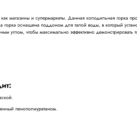
ак магазины и супермаркеты. Данная холодильная горка про
 а горка оснащена поддоном для талой воды, в который уста
чным углом, чтобы максимально эффективно демонстрировать то
ит:
аской.
ненный пенополиуретаном.