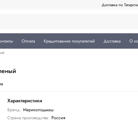
Доставка по Татарст
онтакты
Оплата
Кредитование покупателей
Доставка
О к
ые
леный
ие
Характеристики
Бренд:
Марихолодмаш
Страна производства:
Россия