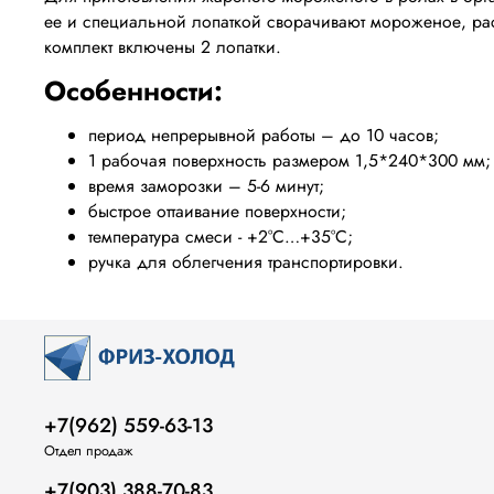
ее и специальной лопаткой сворачивают мороженое, рас
комплект включены 2 лопатки.
Особенности:
период непрерывной работы – до 10 часов;
1 рабочая поверхность размером 1,5*240*300 мм;
время заморозки – 5-6 минут;
быстрое оттаивание поверхности;
температура смеси - +2
°
С…+35
°
С;
ручка для облегчения транспортировки.
+7(962) 559-63-13
Отдел продаж
+7(903) 388-70-83