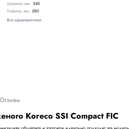
Ширина, мм:
340
Глубина, мм:
280
Все характеристики
Отзывы
ного Koreco SSI Compact FIC
низациях общепита и торговли идеально подходит эта модель