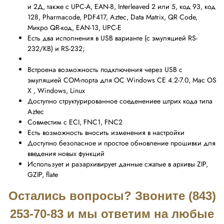
и 2Д, также с UPC-A, EAN-8, Interleaved 2 или 5, код 93, код
128, Pharmacode, PDF417, Aztec, Data Matrix, QR Code,
Микро QR-код, EAN-13, UPC-E
Есть два исполнения в USB варианте (с эмуляцией RS-
232/KB) и RS-232;
Встроена возможность подключения через USB с
эмуляцией COM-порта для ОС Windows CE 4.2-7.0, Mac OS
X , Windows, Linux
Доступно структурированное соеденениее штрих кода типа
Aztec
Совместим с ECI, FNC1, FNC2
Есть возможность вносить изменения в настройки
Доступно безопасное и простое обновление прошивки для
введения новых функций
Использует и разархивирует данные сжатые в архивы ZIP,
GZIP, flate
Остались вопросы? Звоните (843)
253-70-83 и мы ответим на любые