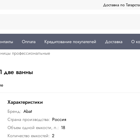
Доставка по Татарст
онтакты
Оплата
Кредитование покупателей
Доставка
О к
чницы профессиональные
П две ванны
ие
Характеристики
Бренд:
Abat
Страна производства:
Россия
Объем одной емкости, л.:
18
Количество емкостей:
2