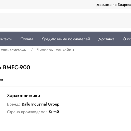
Доставка по Татарст
онтакты
Оплата
Кредитование покупателей
Доставка
О к
сплит-системы
Чиллеры, фанкойлы
rm BMFC-900
ие
Характеристики
Бренд:
Ballu Industrial Group
Страна производства:
Китай