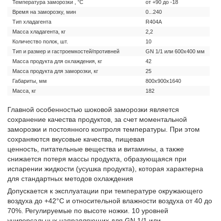
Температура заморозки , °С
от +90 до -18
Время на заморозку, мин
0...240
Тип хладагента
R404A
Масса хладагента, кг
2,2
Количество полок, шт.
10
Тип и размер и гастроемкостей/противней
GN 1/1 или 600х400 мм
Масса продукта для охлаждения, кг
42
Масса продукта для заморозки, кг
25
Габариты, мм
800х900х1640
Масса, кг
182
Главной особенностью шоковой заморозки является
сохранение качества продуктов, за счет моментальной
заморозки и постоянного контроля температуры. При этом
сохраняются вкусовые качества, пищевая
ценность, питательные вещества и витамины, а также
снижается потеря массы продукта, образующаяся при
испарении жидкости (усушка продукта), которая характерна
для стандартных методов охлаждения
Допускается к эксплуатации при температуре окружающего
воздуха до +42°С и относительной влажности воздуха от 40 до
70%. Регулируемые по высоте ножки. 10 уровней
универсальных направляющих для GN 1/1 или