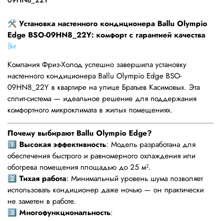
09HN8_22Y
🛠️
Установка настенного кондиционера Ballu Olympio
Edge BSO-09HN8_22Y: комфорт с гарантией качества
🌬️
Компания Фриз-Холод успешно завершила установку
настенного кондиционера Ballu Olympio Edge BSO-
09HN8_22Y в квартире на улице Братьев Касимовых. Эта
сплит-система — идеальное решение для поддержания
комфортного микроклимата в жилых помещениях.
Почему выбирают Ballu Olympio Edge?
1️⃣
Высокая эффективность
: Модель разработана для
обеспечения быстрого и равномерного охлаждения или
обогрева помещения площадью до 25 м².
2️⃣
Тихая работа
: Минимальный уровень шума позволяет
использовать кондиционер даже ночью — он практически
не заметен в работе.
3️⃣
Многофункциональность
: