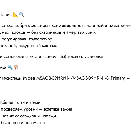
ование 📐🔍
 только выбрать мощность кондиционеров, но и найти идеальные 
ых потоков – без сквозняков и «мёртвых зон».
 регулировать температуру.
никаций, аккуратный монтаж.
огласовали их с хозяином. Всё готово к установке!
доме 🔩🏠
лит-системы Midea MSAG3-09HRN1-I/MSAG3-09HRN1-O Primary – т
збегая пыли и грязи.
проверяем уровни – эстетика важна!
щая их от осадков и наледи.
 были почти незаметны.