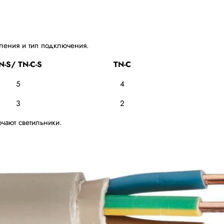
мления и тип подключения.
N-S/ TN-C-S
TN-C
5
4
3
2
ают светильники.