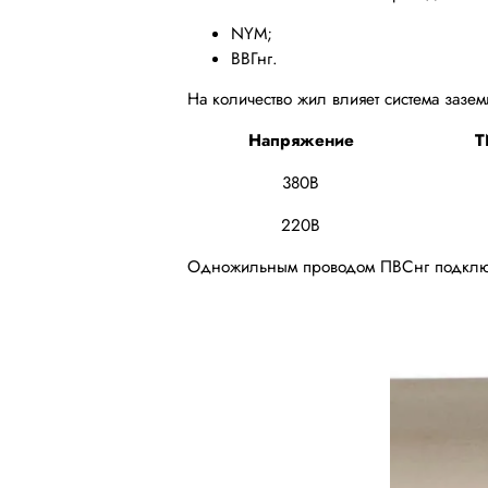
NYM;
ВВГнг.
На количество жил влияет система зазе
Напряжение
T
380В
220В
Одножильным проводом ПВСнг подключ