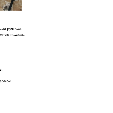
ыми ручками.
ложную помощь.
в.
ерткой.