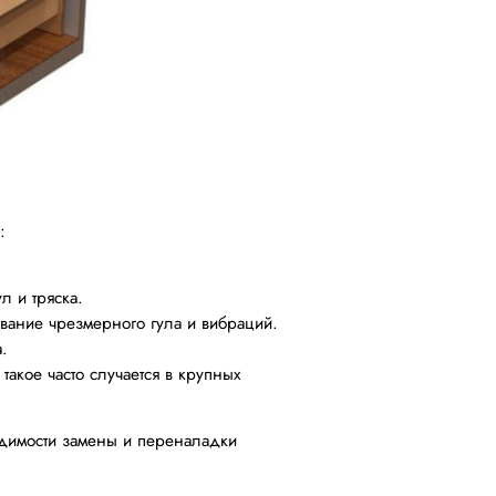
:
л и тряска.
ование чрезмерного гула и вибраций.
.
такое часто случается в крупных
одимости замены и переналадки