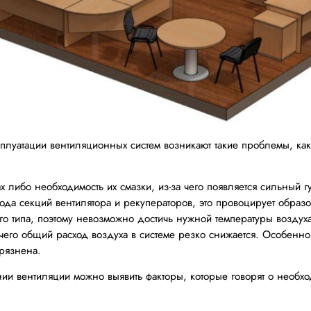
луатации вентиляционных систем возникают такие проблемы, как
 либо необходимость их смазки, из-за чего появляется сильный гу
ода секций вентилятора и рекуператоров, это провоцирует образ
го типа, поэтому невозможно достичь нужной температуры воздуха
чего общий расход воздуха в системе резко снижается. Особенно 
грязнена.
нии вентиляции можно выявить факторы, которые говорят о необх