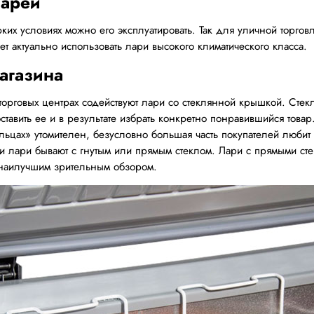
ларей
ких условиях можно его эксплуатировать. Так для уличной торгов
т актуально использовать лари высокого климатического класса.
магазина
орговых центрах содействуют лари со стеклянной крышкой. Стек
тавить ее и в результате избрать конкретно понравившийся товар
льцах» утомителен, безусловно большая часть покупателей люби
ли лари бывают с гнутым или прямым стеклом. Лари с прямыми ст
 наилучшим зрительным обзором.