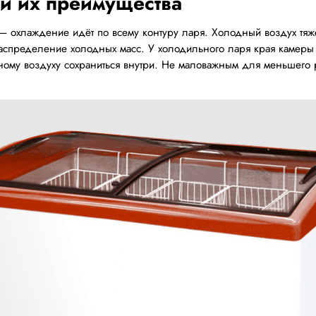
и их преимущества
– охлаждение идёт по всему контуру ларя. Холодный воздух тяж
распределение холодных масс. У холодильного ларя края камер
дному воздуху сохраниться внутри. Не маловажным для меньшего р