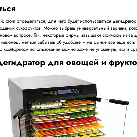
ться
й, стоит определиться, для чего будет использоваться дегидрат
создании сухофруктов. Можно выбрать универсальный вариант, ко
еновом вопросе. Так, некоторые фирмы завышают стоимость из-за 
, наконец, нельзя забывать об удобстве – на рынке все еще есть у
а о комфортном использовании можно даже не упомянуть, если ср
егидратор для овощей и фрукт