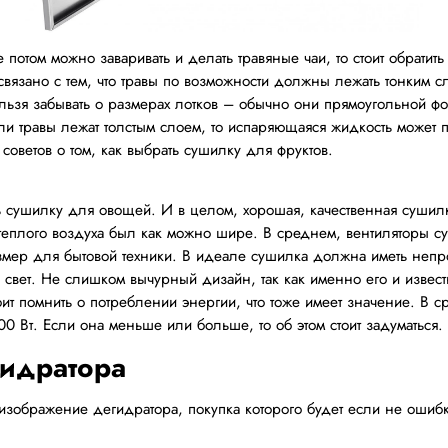
 потом можно заваривать и делать травяные чаи, то стоит обратить
связано с тем, что травы по возможности должны лежать тонким с
ельзя забывать о размерах лотков – обычно они прямоугольной 
сли травы лежат толстым слоем, то испаряющаяся жидкость может п
советов о том, как выбрать сушилку для фруктов.
ать сушилку для овощей. И в целом, хорошая, качественная суш
 теплого воздуха был как можно шире. В среднем, вентиляторы су
азмер для бытовой техники. В идеале сушилка должна иметь непр
 свет. Не слишком вычурный дизайн, так как именно его и извес
тоит помнить о потреблении энергии, что тоже имеет значение. 
 Вт. Если она меньше или больше, то об этом стоит задуматься.
гидратора
изображение дегидратора, покупка которого будет если не ошиб