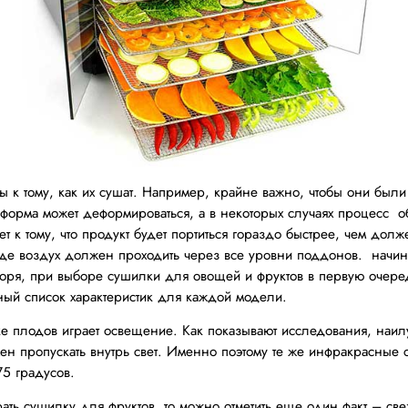
 к тому, как их сушат. Например, крайне важно, чтобы они был
форма может деформироваться, а в некоторых случаях процесс 
т к тому, что продукт будет портиться гораздо быстрее, чем дол
де воздух должен проходить через все уровни поддонов. начиня
оворя, при выборе сушилки для овощей и фруктов в первую очеред
ный список характеристик для каждой модели.
 плодов играет освещение. Как показывают исследования, наилу
жен пропускать внутрь свет. Именно поэтому те же инфракрасные
75 градусов.
рать сушилку для фруктов, то можно отметить еще один факт – све