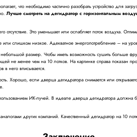
олагает, что необходимо частично разобрать устройство для загр
но.
Лучше смотреть на дегидратор с горизонтальным возд
о отсутствие. Это уменьшает или ослабляет поток воздуха. Оптим
или слишком низкое. Адекватное энергопотребление – на уров
 небольшой размер. Чтобы иметь возможность сушить больше фру
ощей не менее чем на 10 лотков. На картинке справа показан про
ов в него вписывается.
сть. Хорошо, если дверца дегидратора снимается или открываетс
е.
ользованием ИК-лучей. В идеале дверца дегидратора должна бы
 аналогами других компаний. Качественный дегидратор на 10 лотк
Заключение