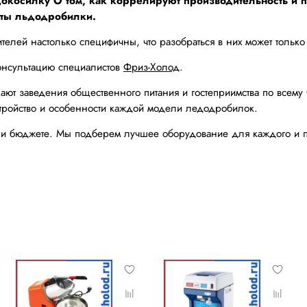
окосилку О том, как коррелируют производительность и п
оты льдодробилки.
телей настолько специфичны, что разобраться в них может тольк
онсультацию специалистов
Фриз-Холод
.
ают заведения общественного питания и гостеприимства по всем
тройство и особенности каждой модели ледодробилок.
ах и бюджете. Мы подберем лучшее оборудование для каждого 