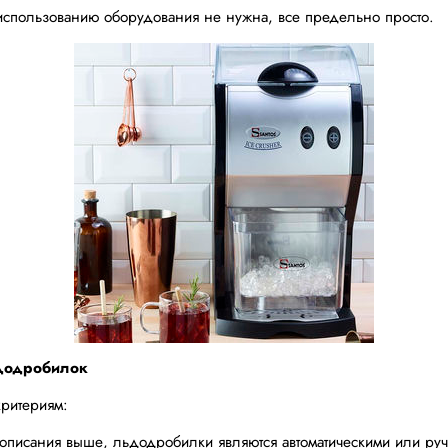
 использованию оборудования не нужна, все предельно просто.
додробилок
ритериям:
з описания выше, льдодробилки являются
автоматическими
или
ру