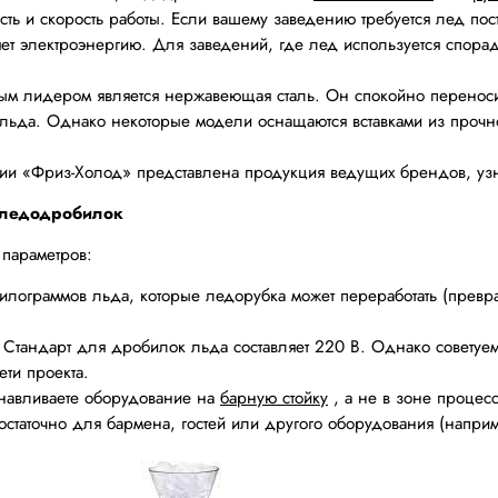
сть и скорость работы. Если вашему заведению требуется лед пос
яет электроэнергию. Для заведений, где лед используется спора
ым лидером является нержавеющая сталь. Он спокойно переносит
льда. Однако некоторые модели оснащаются вставками из прочно
нии «Фриз-Холод» представлена продукция ведущих брендов, узн
 ледодробилок
параметров:
илограммов льда, которые ледорубка может переработать (превра
тандарт для дробилок льда составляет 220 В. Однако советуем и
ети проекта.
анавливаете оборудование на
барную стойку
, а не в зоне процесс
достаточно для бармена, гостей или другого оборудования (напри