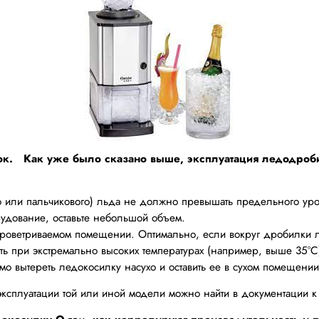
ок.
Как уже было сказано выше, эксплуатация ледодроби
о или пальчикового) льда не должно превышать предельного уров
рудование, оставьте небольшой объем.
проветриваемом помещении. Оптимально, если вокруг дробилки ль
ь при экстремально высоких температурах (например, выше 35°C
о вытереть ледокосилку насухо и оставить ее в сухом помещении
ксплуатации той или иной модели можно найти в документации 