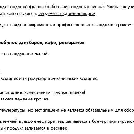
зводит ледяной фраппе (небольшие ледяные чипсы). Чтобы получ
ьда используются в
тандеме с льдогенератором
.
од
вы найдете современные профессиональные ледокола различных
обилок для баров, кафе, ресторанов
т из следующих частей:
.
х моделях или редуктор в механических моделях.
а толщины измельчения, кнопка питания).
иваются ледяные крошки.
температуры, но этот элемент не является обязательным для обо
ленный в льдогенераторе лед заливается в бункер, активируется 
й продукт заливается в ресивер.