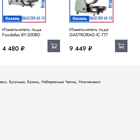
Измельчитель льда
Измельчитель льда
И
Foodatlas BY-300BD
GASTRORAG IC-777
S
4 480 ₽
9 449 ₽
ьевск, Бугульма, Казань, Набережные Челны, Нижнекамск