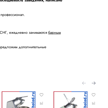
осещаемость заведения, написано
о профессионал.
у СНГ, ежедневно занимаются
барным
и предложим дополнительные