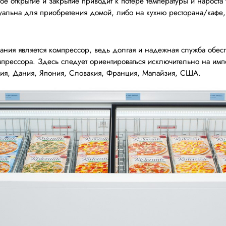
е открытие и закрытие приводит к потере температуры и нароста
ктуальна для приобретения домой, либо на кухню ресторана/кафе,
ния является компрессор, ведь долгая и надежная служба обеспе
мпрессора. Здесь следует ориентироваться исключительно на им
трия, Дания, Япония, Словакия, Франция, Малайзия, США.