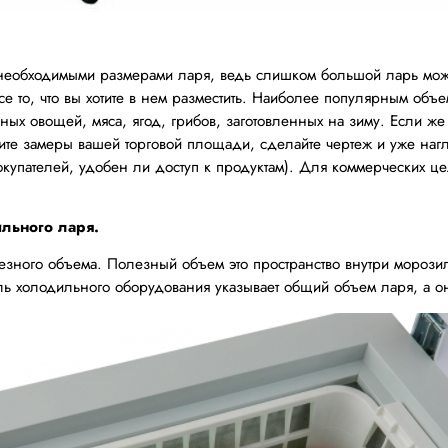
еобходимыми размерами ларя, ведь слишком большой ларь може
е то, что вы хотите в нем разместить. Наиболее популярным объе
ных овощей, мяса, ягод, грибов, заготовленных на зиму. Если 
ите замеры вашей торговой площади, сделайте чертеж и уже нагл
купателей, удобен ли доступ к продуктам). Для коммерческих це
льного ларя.
зного объема. Полезный объем это пространство внутри морозил
ель холодильного оборудования указывает общий объем ларя, а 