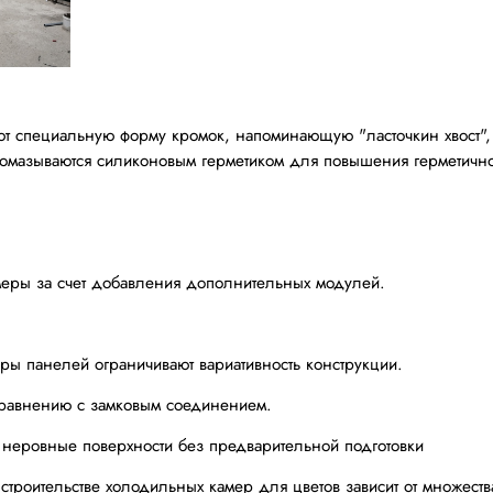
т специальную форму кромок, напоминающую "ласточкин хвост", 
омазываются силиконовым герметиком для повышения герметично
меры за счет добавления дополнительных модулей.
ы панелей ограничивают вариативность конструкции.
сравнению с замковым соединением.
 неровные поверхности без предварительной подготовки
троительстве холодильных камер для цветов зависит от множеств