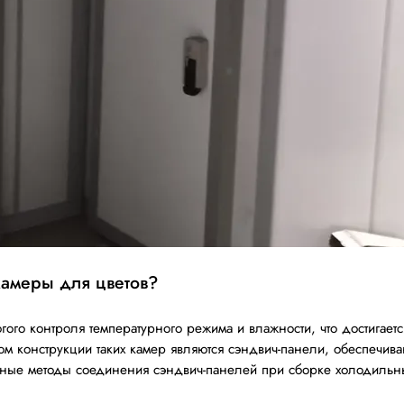
камеры для цветов?
огого контроля температурного режима и влажности, что достигае
м конструкции таких камер являются сэндвич-панели, обеспечи
ные методы соединения сэндвич-панелей при сборке холодильны