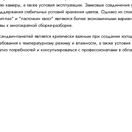
ию камеры, а также условия эксплуатации. Замковые соединения
оддержания стабильных условий хранения цветов. Однако их сто
п-паз" и "ласточкин хвост" являются более экономичными вариан
ивы к многократной сборке-разборке.
эндвич-панелей является критически важным при создании холо
ебования к температурному режиму и влажности, а также условия 
лиз потребностей и консультироваться с профессионалами в обла